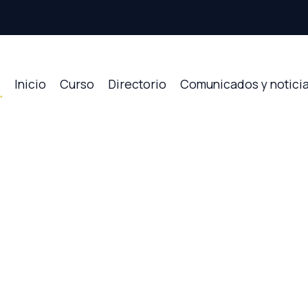
Inicio
Curso
Directorio
Comunicados y notici
li Jimenez R