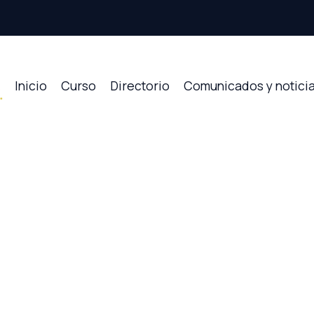
Inicio
Curso
Directorio
Comunicados y notici
s David Muño