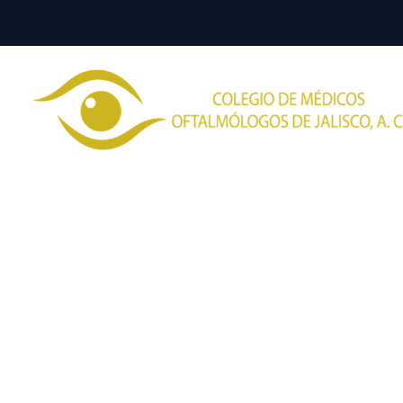
Dra. Marí
Muñoz